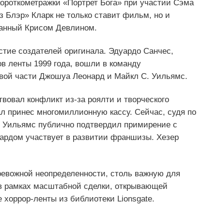
короткометражки «Портрет Бога» при участии Сэма
 Блэр» Кларк не только ставит фильм, но и
санный Крисом Девлином.
стие создателей оригинала. Эдуардо Санчес,
ов ленты 1999 года, вошли в команду
рвой части Джошуа Леонард и Майкл С. Уильямс.
вовал конфликт из‑за роялти и творческого
л принес многомиллионную кассу. Сейчас, судя по
. Уильямс публично подтвердил примирение с
онардом участвует в развитии франшизы. Хезер
ревожной неопределенности, столь важную для
 в рамках масштабной сделки, открывающей
хоррор‑ленты из библиотеки Lionsgate.