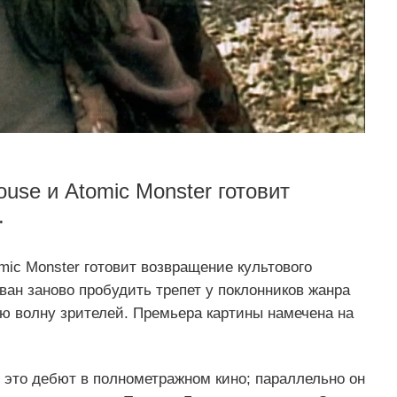
ouse и Atomic Monster готовит
.
mic Monster готовит возвращение культового
ан заново пробудить трепет у поклонников жанра
ую волну зрителей. Премьера картины намечена на
 это дебют в полнометражном кино; параллельно он