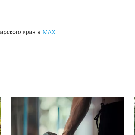
MAX
арского края
в