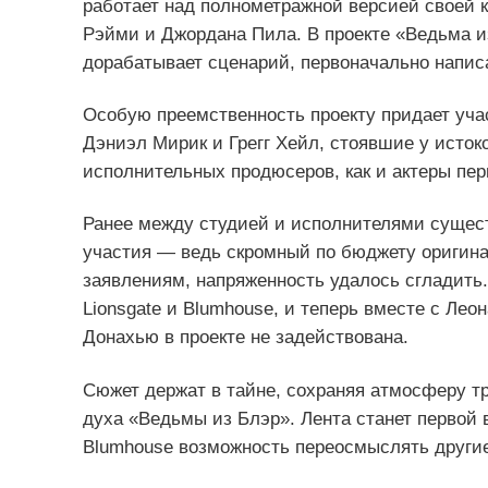
работает над полнометражной версией своей 
Рэйми и Джордана Пила. В проекте «Ведьма из
дорабатывает сценарий, первоначально напи
Особую преемственность проекту придает уча
Дэниэл Мирик и Грегг Хейл, стоявшие у исток
исполнительных продюсеров, как и актеры пе
Ранее между студией и исполнителями сущест
участия — ведь скромный по бюджету оригина
заявлениям, напряженность удалось сгладить
Lionsgate и Blumhouse, и теперь вместе с Ле
Донахью в проекте не задействована.
Сюжет держат в тайне, сохраняя атмосферу т
духа «Ведьмы из Блэр». Лента станет первой
Blumhouse возможность переосмыслять другие 