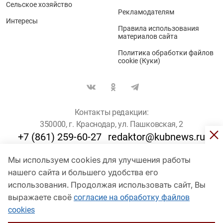
Сельское хозяйство
Рекламодателям
Интересы
Правила использования
материалов сайта
Политика обработки файлов
cookie (Куки)
Контакты редакции:
350000, г. Краснодар, ул. Пашковская, 2
+7 (861) 259-60-27
redaktor@kubnews.ru
Мы используем cookies для улучшения работы
Для пользователей старше 16 лет
нашего сайта и большего удобства его
© Кубанские Новости, 2017
использования. Продолжая использовать сайт, Вы
Сетевое издание «kubnews» зарегистрировано Федеральной
выражаете своё
согласие на обработку файлов
службой по надзору в сфере связи, информационных технологий
cookies
и массовых коммуникаций (Роскомнадзор). Регистрационный
номер Эл № ФС 77 - 78802 от 30 июля 2020 года. Учредитель -