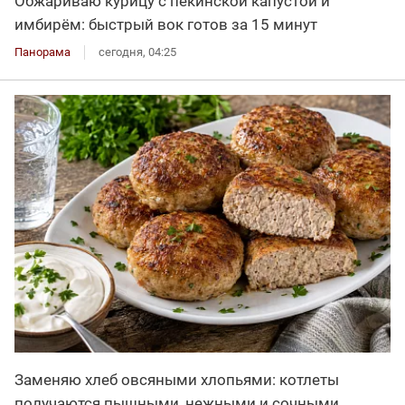
Обжариваю курицу с пекинской капустой и
имбирём: быстрый вок готов за 15 минут
Панорама
сегодня, 04:25
Заменяю хлеб овсяными хлопьями: котлеты
получаются пышными, нежными и сочными