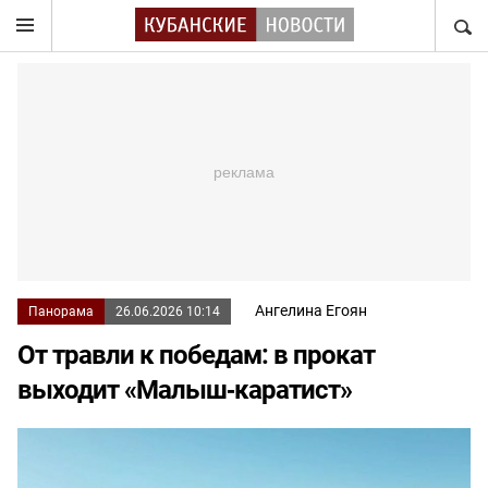
НАЙТ
Ангелина Егоян
Панорама
26.06.2026 10:14
От травли к победам: в прокат
выходит «Малыш‑каратист»