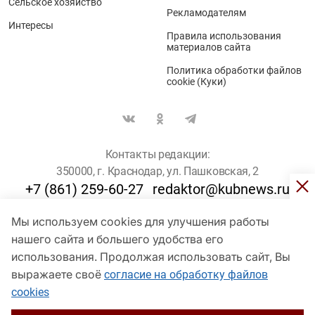
Сельское хозяйство
Рекламодателям
Интересы
Правила использования
материалов сайта
Политика обработки файлов
cookie (Куки)
Контакты редакции:
350000, г. Краснодар, ул. Пашковская, 2
+7 (861) 259-60-27
redaktor@kubnews.ru
Мы используем cookies для улучшения работы
Для пользователей старше 16 лет
нашего сайта и большего удобства его
использования. Продолжая использовать сайт, Вы
© Кубанские Новости, 2017
Сетевое издание «kubnews» зарегистрировано Федеральной
выражаете своё
согласие на обработку файлов
службой по надзору в сфере связи, информационных технологий
cookies
и массовых коммуникаций (Роскомнадзор). Регистрационный
номер Эл № ФС 77 - 78802 от 30 июля 2020 года. Учредитель -