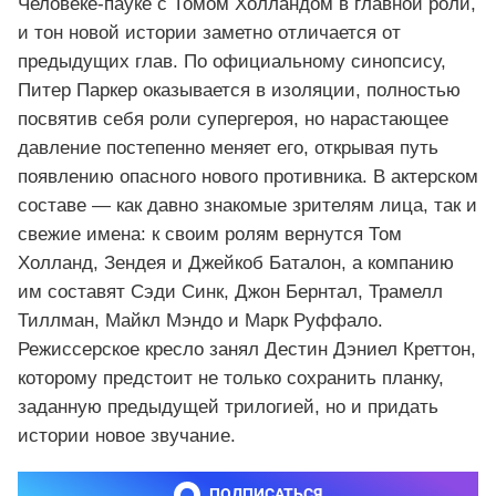
Человеке‑пауке с Томом Холландом в главной роли,
и тон новой истории заметно отличается от
предыдущих глав. По официальному синопсису,
Питер Паркер оказывается в изоляции, полностью
посвятив себя роли супергероя, но нарастающее
давление постепенно меняет его, открывая путь
появлению опасного нового противника. В актерском
составе — как давно знакомые зрителям лица, так и
свежие имена: к своим ролям вернутся Том
Холланд, Зендея и Джейкоб Баталон, а компанию
им составят Сэди Синк, Джон Бернтал, Трамелл
Тиллман, Майкл Мэндо и Марк Руффало.
Режиссерское кресло занял Дестин Дэниел Креттон,
которому предстоит не только сохранить планку,
заданную предыдущей трилогией, но и придать
истории новое звучание.
ПОДПИСАТЬСЯ