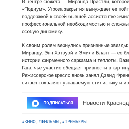
В центре сюжета — Миранда Пристли, которой
«Подиум». Угроза закрытия вынуждает ее пой
поддержкой к своей бывшей ассистентке Эми
профессиональной необходимостью и сложным
особую динамику.
К своим ролям вернулись признанные звезды:
Миранду, Энн Хэтэуэй и Эмили Блант — ее бл
истории фирменного сарказма и теплоты. Важ
Гага, чье участие обещает привнести в карти
Режиссерское кресло вновь занял Дэвид Френ
сиквел сохраняет узнаваемую стилистику и и
Новости Краснод
ПОДПИСАТЬСЯ
#КИНО
,
#ФИЛЬМЫ
,
#ПРЕМЬЕРЫ