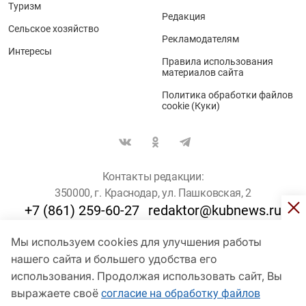
Туризм
Редакция
Сельское хозяйство
Рекламодателям
Интересы
Правила использования
материалов сайта
Политика обработки файлов
cookie (Куки)
Контакты редакции:
350000, г. Краснодар, ул. Пашковская, 2
+7 (861) 259-60-27
redaktor@kubnews.ru
Мы используем cookies для улучшения работы
Для пользователей старше 16 лет
нашего сайта и большего удобства его
использования. Продолжая использовать сайт, Вы
© Кубанские Новости, 2017
Сетевое издание «kubnews» зарегистрировано Федеральной
выражаете своё
согласие на обработку файлов
службой по надзору в сфере связи, информационных технологий