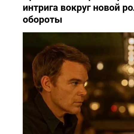
интрига вокруг новой р
обороты