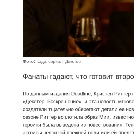
Фото:
Кадр: сериал "Декстер".
Фанаты гадают, что готовит втор
По данным издания Deadline, Кристен Риттер 
«Декстер: Воскрешение», и эта новость мгнов
создатели тщательно оберегают детали ее нов
сезоне Риттер воплотила образ Мии, известно
героиня была выведена из повествования. Те
актрисы репризой прежней роли или ей предс