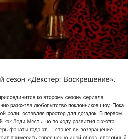
ой сезон «Декстер: Воскрешение».
присоединится ко второму сезону сериала
енно разожгла любопытство поклонников шоу. Пока
ой роли, оставляя простор для догадок. В первом
й как Леди Месть, но по ходу развития сюжета
перь фанаты гадают — станет ли возвращение
тоит примерить совершенно иной образ, способный