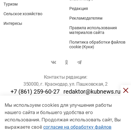
Туризм
Редакция
Сельское хозяйство
Рекламодателям
Интересы
Правила использования
материалов сайта
Политика обработки файлов
cookie (Куки)
Контакты редакции:
350000, г. Краснодар, ул. Пашковская, 2
+7 (861) 259-60-27
redaktor@kubnews.ru
Мы используем cookies для улучшения работы
Для пользователей старше 16 лет
нашего сайта и большего удобства его
© Кубанские Новости, 2017
использования. Продолжая использовать сайт, Вы
Сетевое издание «kubnews» зарегистрировано Федеральной
выражаете своё
согласие на обработку файлов
службой по надзору в сфере связи, информационных технологий