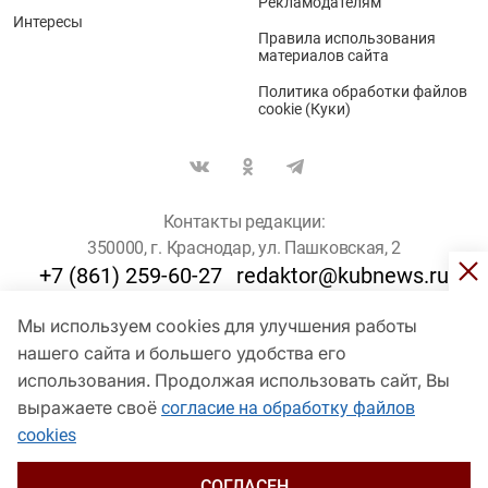
Рекламодателям
Интересы
Правила использования
материалов сайта
Политика обработки файлов
cookie (Куки)
Контакты редакции:
350000, г. Краснодар, ул. Пашковская, 2
+7 (861) 259-60-27
redaktor@kubnews.ru
Мы используем cookies для улучшения работы
Для пользователей старше 16 лет
нашего сайта и большего удобства его
© Кубанские Новости, 2017
использования. Продолжая использовать сайт, Вы
Сетевое издание «kubnews» зарегистрировано Федеральной
выражаете своё
согласие на обработку файлов
службой по надзору в сфере связи, информационных технологий
cookies
и массовых коммуникаций (Роскомнадзор). Регистрационный
номер Эл № ФС 77 - 78802 от 30 июля 2020 года. Учредитель -
ООО "ГИК "Кубанские Новости" (350000, Краснодар, ул.
СОГЛАСЕН