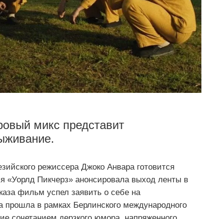
ровый микс представит
ыживание.
езийского режиссера Джоко Анвара готовится
я «Уорлд Пикчерз» анонсировала выход ленты в
каза фильм успел заявить о себе на
а прошла в рамках Берлинского международного
ие сочетанием дерзкого юмора, напряженного