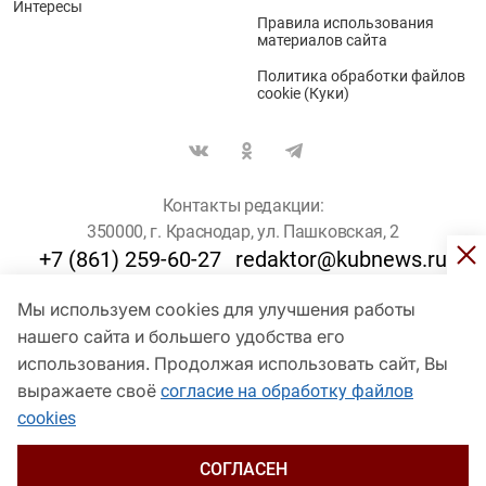
Интересы
Правила использования
материалов сайта
Политика обработки файлов
cookie (Куки)
Контакты редакции:
350000, г. Краснодар, ул. Пашковская, 2
+7 (861) 259-60-27
redaktor@kubnews.ru
Мы используем cookies для улучшения работы
Для пользователей старше 16 лет
нашего сайта и большего удобства его
© Кубанские Новости, 2017
использования. Продолжая использовать сайт, Вы
Сетевое издание «kubnews» зарегистрировано Федеральной
выражаете своё
согласие на обработку файлов
службой по надзору в сфере связи, информационных технологий
cookies
и массовых коммуникаций (Роскомнадзор). Регистрационный
номер Эл № ФС 77 - 78802 от 30 июля 2020 года. Учредитель -
ООО "ГИК "Кубанские Новости" (350000, Краснодар, ул.
СОГЛАСЕН
Пашковская, 2). Главный редактор – Филиппов О. Ю.