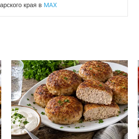
MAX
арского края
в