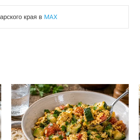
MAX
арского края
в