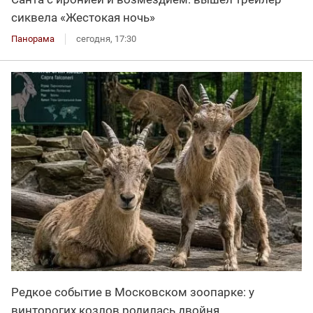
сиквела «Жестокая ночь»
Панорама
сегодня, 17:30
Редкое событие в Московском зоопарке: у
винторогих козлов родилась двойня