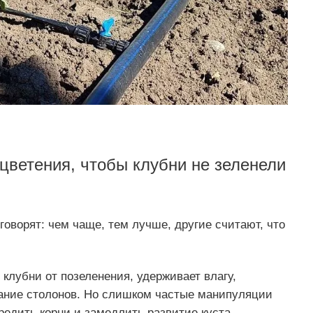
цветения, чтобы клубни не зеленели
оворят: чем чаще, тем лучше, другие считают, что
клубни от позеленения, удерживает влагу,
вание столонов. Но слишком частые манипуляции
вредить корни и замедлить развитие куста.