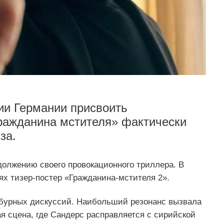
сии Германии присвоить
ражданина мстителя» фактически
за.
должению своего провокационного триллера. В
ях тизер‑постер «Гражданина‑мстителя 2».
е бурных дискуссий. Наибольший резонанс вызвала
я сцена, где Сандерс расправляется с сирийской