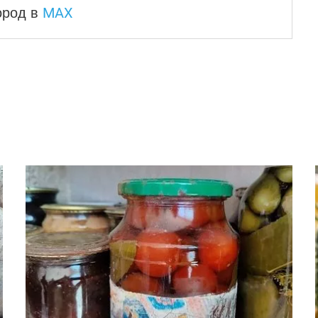
MAX
город
в