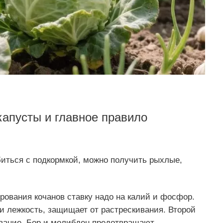
капусты и главное правило
иться с подкормкой, можно получить рыхлые,
рования кочанов ставку надо на калий и фосфор.
и лежкость, защищает от растрескивания. Второй
ывание. Бор и молибден предотвращают