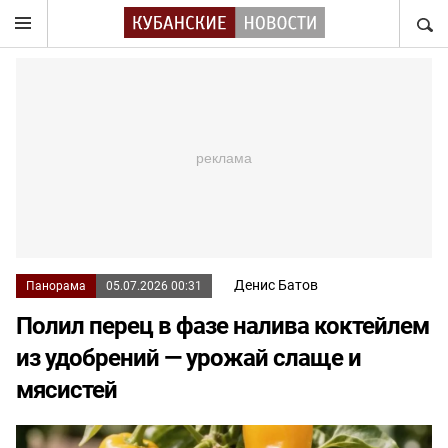
НАЙТ
Денис Батов
Панорама
05.07.2026 00:31
Полил перец в фазе налива коктейлем
из удобрений — урожай слаще и
мясистей