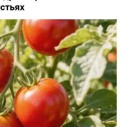
истьях