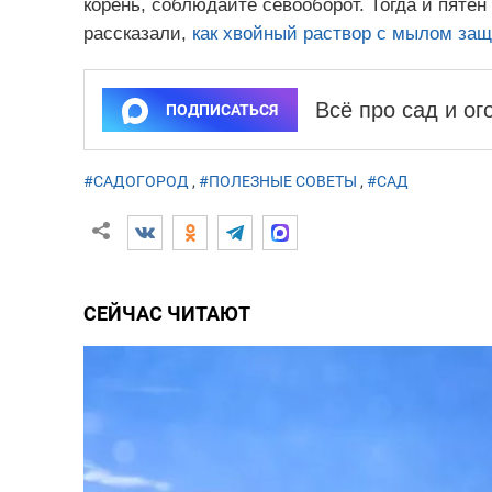
корень, соблюдайте севооборот. Тогда и пятен
рассказали,
как хвойный раствор с мылом за
Всё про сад и о
ПОДПИСАТЬСЯ
#САДОГОРОД
,
#ПОЛЕЗНЫЕ СОВЕТЫ
,
#САД
СЕЙЧАС ЧИТАЮТ