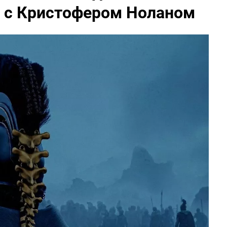
е с Кристофером Ноланом