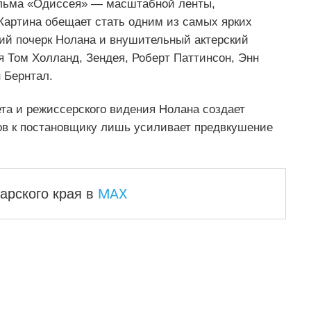
ильма «Одиссея» — масштабной ленты,
артина обещает стать одним из самых ярких
кий почерк Нолана и внушительный актерский
я Том Холланд, Зендея, Роберт Паттинсон, Энн
 Бернтал.
та и режиссерского видения Нолана создает
ров к постановщику лишь усиливает предвкушение
MAX
арского края
в