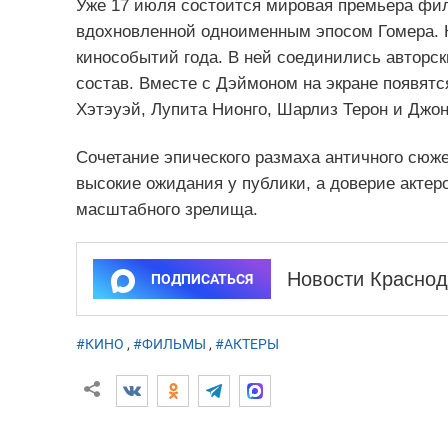
Уже 17 июля состоится мировая премьера ф
вдохновленной одноименным эпосом Гомера. К
кинособытий года. В ней соединились авторс
состав. Вместе с Дэймоном на экране появятс
Хэтэуэй, Лупита Нионго, Шарлиз Терон и Джон
Сочетание эпического размаха античного сюже
высокие ожидания у публики, а доверие акте
масштабного зрелища.
Новости Краснод
ПОДПИСАТЬСЯ
#КИНО
,
#ФИЛЬМЫ
,
#АКТЕРЫ