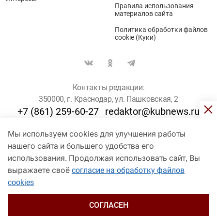
Правила использования
материалов сайта
Политика обработки файлов
cookie (Куки)
Контакты редакции:
350000, г. Краснодар, ул. Пашковская, 2
+7 (861) 259-60-27
redaktor@kubnews.ru
Мы используем cookies для улучшения работы
Для пользователей старше 16 лет
нашего сайта и большего удобства его
использования. Продолжая использовать сайт, Вы
© Кубанские Новости, 2017
Сетевое издание «kubnews» зарегистрировано Федеральной
выражаете своё
согласие на обработку файлов
службой по надзору в сфере связи, информационных технологий
cookies
и массовых коммуникаций (Роскомнадзор). Регистрационный
номер Эл № ФС 77 - 78802 от 30 июля 2020 года. Учредитель -
ООО "ГИК "Кубанские Новости" (350000, Краснодар, ул.
СОГЛАСЕН
Пашковская, 2). Главный редактор – Филиппов О. Ю.