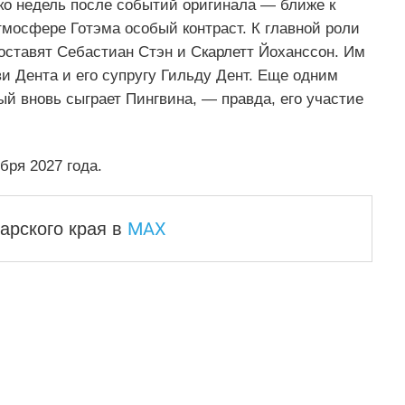
ко недель после событий оригинала — ближе к
мосфере Готэма особый контраст. К главной роли
оставят Себастиан Стэн и Скарлетт Йоханссон. Им
ви Дента и его супругу Гильду Дент. Еще одним
й вновь сыграет Пингвина, — правда, его участие
бря 2027 года.
MAX
арского края
в