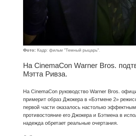
Фото:
Кадр: фильм "Темный рыцарь".
На CinemaCon Warner Bros. подт
Мэтта Ривза.
На CinemaCon руководство Warner Bros. офици
примерит образ Джокера в «Бэтмене 2» режис
первой части оказалось настолько эффектным,
противостояние его Джокера и Бэтмена в испо
надежда обретает реальные очертания.