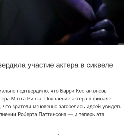
вердила участие актера в сиквеле
ально подтвердило, что Барри Кеоган вновь
сера Мэтта Ривза. Появление актера в финале
 что зрители мгновенно загорелись идеей увидеть
лнении Роберта Паттинсона — и теперь эта