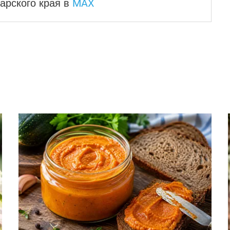
MAX
арского края
в