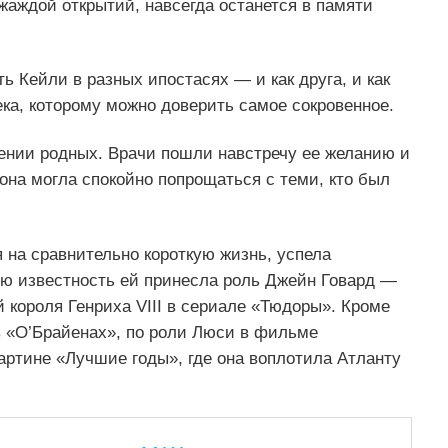
аждой открытий, навсегда останется в памяти
ь Кейли в разных ипостасях — и как друга, и как
ека, которому можно доверить самое сокровенное.
жении родных. Врачи пошли навстречу ее желанию и
она могла спокойно попрощаться с теми, кто был
я на сравнительно короткую жизнь, успела
ую известность ей принесла роль Джейн Говард —
короля Генриха VIII в сериале «Тюдоры». Кроме
 в «О’Брайенах», по роли Люси в фильме
артине «Лучшие годы», где она воплотила Атланту