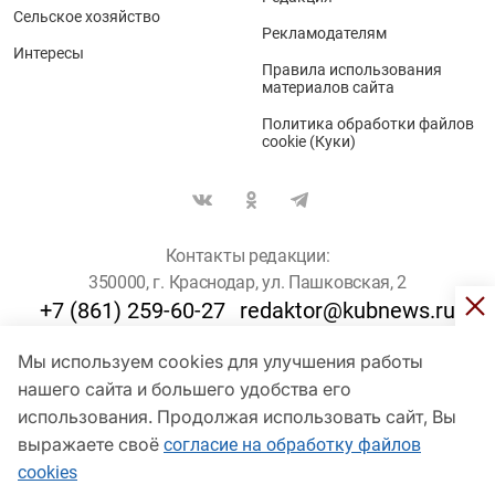
Сельское хозяйство
Рекламодателям
Интересы
Правила использования
материалов сайта
Политика обработки файлов
cookie (Куки)
Контакты редакции:
350000, г. Краснодар, ул. Пашковская, 2
+7 (861) 259-60-27
redaktor@kubnews.ru
Мы используем cookies для улучшения работы
Для пользователей старше 16 лет
нашего сайта и большего удобства его
© Кубанские Новости, 2017
использования. Продолжая использовать сайт, Вы
Сетевое издание «kubnews» зарегистрировано Федеральной
выражаете своё
согласие на обработку файлов
службой по надзору в сфере связи, информационных технологий
cookies
и массовых коммуникаций (Роскомнадзор). Регистрационный
номер Эл № ФС 77 - 78802 от 30 июля 2020 года. Учредитель -