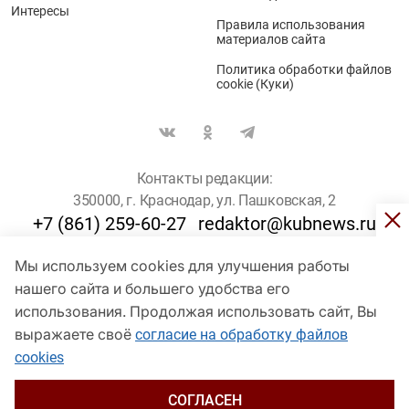
Интересы
Правила использования
материалов сайта
Политика обработки файлов
cookie (Куки)
Контакты редакции:
350000, г. Краснодар, ул. Пашковская, 2
+7 (861) 259-60-27
redaktor@kubnews.ru
Мы используем cookies для улучшения работы
Для пользователей старше 16 лет
нашего сайта и большего удобства его
© Кубанские Новости, 2017
использования. Продолжая использовать сайт, Вы
Сетевое издание «kubnews» зарегистрировано Федеральной
выражаете своё
согласие на обработку файлов
службой по надзору в сфере связи, информационных технологий
cookies
и массовых коммуникаций (Роскомнадзор). Регистрационный
номер Эл № ФС 77 - 78802 от 30 июля 2020 года. Учредитель -
ООО "ГИК "Кубанские Новости" (350000, Краснодар, ул.
СОГЛАСЕН
Пашковская, 2). Главный редактор – Филиппов О. Ю.