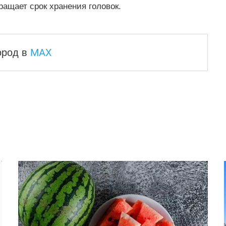
ащает срок хранения головок.
MAX
город
в