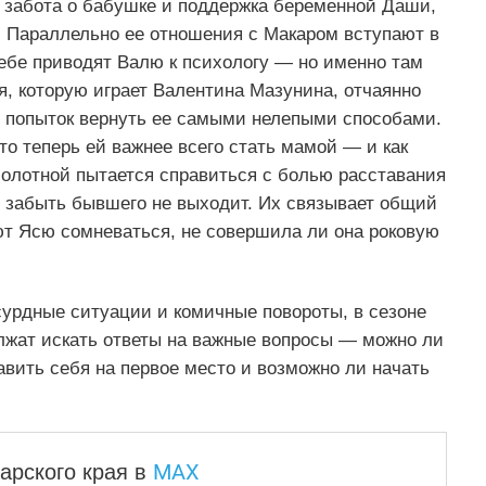
я забота о бабушке и поддержка беременной Даши,
 Параллельно ее отношения с Макаром вступают в
ебе приводят Валю к психологу — но именно там
я, которую играет Валентина Мазунина, отчаянно
 попыток вернуть ее самыми нелепыми способами.
то теперь ей важнее всего стать мамой — и как
болотной пытается справиться с болью расставания
о забыть бывшего не выходит. Их связывает общий
ют Ясю сомневаться, не совершила ли она роковую
сурдные ситуации и комичные повороты, в сезоне
олжат искать ответы на важные вопросы — можно ли
авить себя на первое место и возможно ли начать
MAX
арского края
в