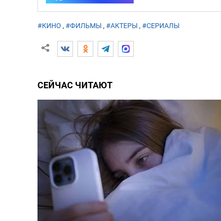
#КИНО
,
#ФИЛЬМЫ
,
#АКТЕРЫ
,
#СЕРИАЛЫ
СЕЙЧАС ЧИТАЮТ