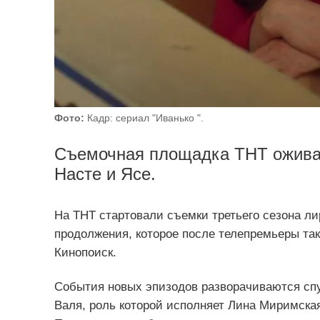
Фото:
Кадр: сериал "Иванько ".
Съемочная площадка ТНТ оживае
Насте и Ясе.
На ТНТ стартовали съемки третьего сезона л
продолжения, которое после телепремьеры так
Кинопоиск.
События новых эпизодов разворачиваются сп
Валя, роль которой исполняет Лина Миримска