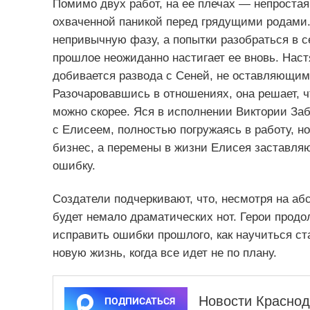
Помимо двух работ, на ее плечах — непроста
охваченной паникой перед грядущими родами.
непривычную фазу, а попытки разобраться в с
прошлое неожиданно настигает ее вновь. Наст
добивается развода с Сеней, не оставляющим
Разочаровавшись в отношениях, она решает, ч
можно скорее. Яся в исполнении Виктории За
с Елисеем, полностью погружаясь в работу, н
бизнес, а перемены в жизни Елисея заставля
ошибку.
Создатели подчеркивают, что, несмотря на аб
будет немало драматических нот. Герои прод
исправить ошибки прошлого, как научиться ст
новую жизнь, когда все идет не по плану.
Новости Краснод
ПОДПИСАТЬСЯ