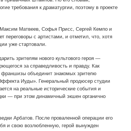
огие требования к драматургии, поэтому в проекте
— Максим Матвеев, Софья Присс, Сергей Кемпо и
т переговоры с артистами, и отметил, что, хотя
ции уже стартовали.
арить зрителям нового культового героя —
рющегося за справедливость и правду. Как
к» франшизы объединит знакомых зрителю
«Эффекта Иуды». Генеральный продюсер студии
ается на реальные исторические события и
дки — при этом динамичный экшен органично
едки Арбатов. После проваленной операции его
ебя и свою возлюбленную, герой вынужден