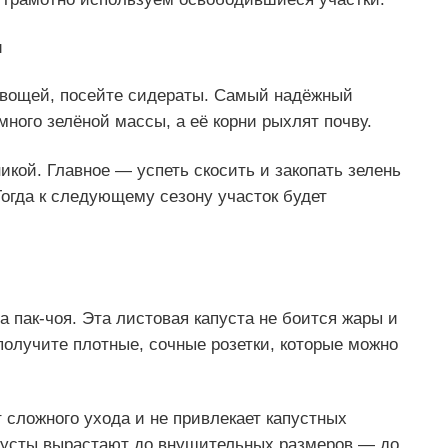
ы
овощей, посейте сидераты. Самый надёжный
ного зелёной массы, а её корни рыхлят почву.
икой. Главное — успеть скосить и закопать зелень
Тогда к следующему сезону участок будет
пак-чоя. Эта листовая капуста не боится жары и
получите плотные, сочные розетки, которые можно
 сложного ухода и не привлекает капустных
. Кусты вырастают до внушительных размеров — до