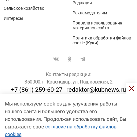
Редакция
Сельское хозяйство
Рекламодателям
Интересы
Правила использования
материалов сайта
Политика обработки файлов
cookie (Куки)
Контакты редакции:
350000, г. Краснодар, ул. Пашковская, 2
+7 (861) 259-60-27
redaktor@kubnews.ru
Мы используем cookies для улучшения работы
Для пользователей старше 16 лет
нашего сайта и большего удобства его
© Кубанские Новости, 2017
использования. Продолжая использовать сайт, Вы
Сетевое издание «kubnews» зарегистрировано Федеральной
выражаете своё
согласие на обработку файлов
службой по надзору в сфере связи, информационных технологий
cookies
и массовых коммуникаций (Роскомнадзор). Регистрационный