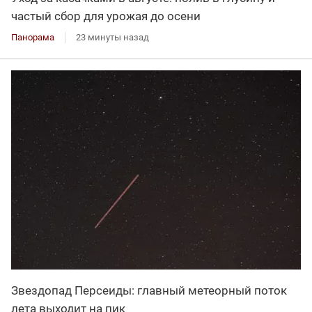
частый сбор для урожая до осени
Панорама
23 минуты назад
Звездопад Персеиды: главный метеорный поток
лета выходит на пик