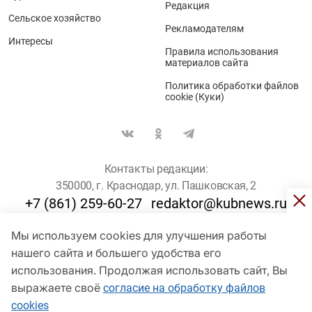
Редакция
Сельское хозяйство
Рекламодателям
Интересы
Правила использования
материалов сайта
Политика обработки файлов
cookie (Куки)
Контакты редакции:
350000, г. Краснодар, ул. Пашковская, 2
+7 (861) 259-60-27
redaktor@kubnews.ru
Мы используем cookies для улучшения работы
Для пользователей старше 16 лет
нашего сайта и большего удобства его
© Кубанские Новости, 2017
использования. Продолжая использовать сайт, Вы
Сетевое издание «kubnews» зарегистрировано Федеральной
выражаете своё
согласие на обработку файлов
службой по надзору в сфере связи, информационных технологий
cookies
и массовых коммуникаций (Роскомнадзор). Регистрационный