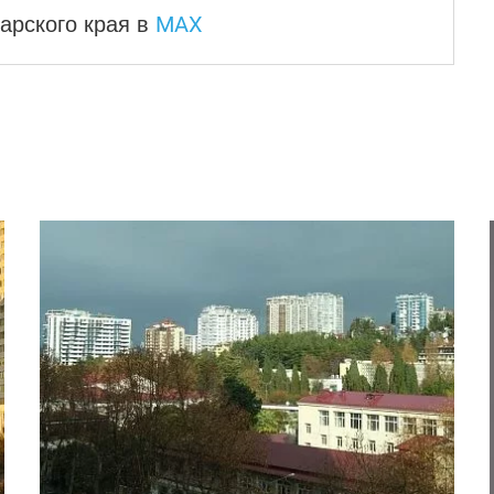
MAX
арского края
в