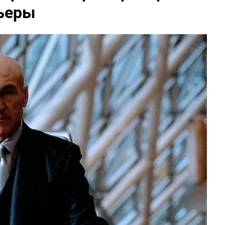
рьеры