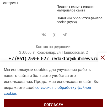
Интересы
Правила использования
материалов сайта
Политика обработки файлов
cookie (Куки)
Контакты редакции:
350000, г. Краснодар, ул. Пашковская, 2
+7 (861) 259-60-27
redaktor@kubnews.ru
Мы используем cookies для улучшения работы
Для пользователей старше 16 лет
нашего сайта и большего удобства его
использования. Продолжая использовать сайт, Вы
© Кубанские Новости, 2017
Сетевое издание «kubnews» зарегистрировано Федеральной
выражаете своё
согласие на обработку файлов
службой по надзору в сфере связи, информационных технологий
cookies
и массовых коммуникаций (Роскомнадзор). Регистрационный
номер Эл № ФС 77 - 78802 от 30 июля 2020 года. Учредитель -
ООО "ГИК "Кубанские Новости" (350000, Краснодар, ул.
СОГЛАСЕН
Пашковская, 2). Главный редактор – Филиппов О. Ю.