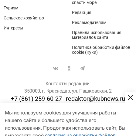
спасти море
Туризм
Редакция
Сельское хозяйство
Рекламодателям
Интересы
Правила использования
материалов сайта
Политика обработки файлов
cookie (Куки)
Контакты редакции:
350000, г. Краснодар, ул. Пашковская, 2
+7 (861) 259-60-27
redaktor@kubnews.ru
Мы используем cookies для улучшения работы
Для пользователей старше 16 лет
нашего сайта и большего удобства его
© Кубанские Новости, 2017
использования. Продолжая использовать сайт, Вы
Сетевое издание «kubnews» зарегистрировано Федеральной
выражаете своё
согласие на обработку файлов