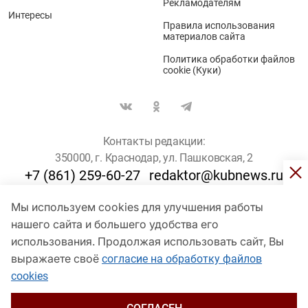
Рекламодателям
Интересы
Правила использования
материалов сайта
Политика обработки файлов
cookie (Куки)
Контакты редакции:
350000, г. Краснодар, ул. Пашковская, 2
+7 (861) 259-60-27
redaktor@kubnews.ru
Мы используем cookies для улучшения работы
Для пользователей старше 16 лет
нашего сайта и большего удобства его
© Кубанские Новости, 2017
использования. Продолжая использовать сайт, Вы
Сетевое издание «kubnews» зарегистрировано Федеральной
выражаете своё
согласие на обработку файлов
службой по надзору в сфере связи, информационных технологий
cookies
и массовых коммуникаций (Роскомнадзор). Регистрационный
номер Эл № ФС 77 - 78802 от 30 июля 2020 года. Учредитель -
ООО "ГИК "Кубанские Новости" (350000, Краснодар, ул.