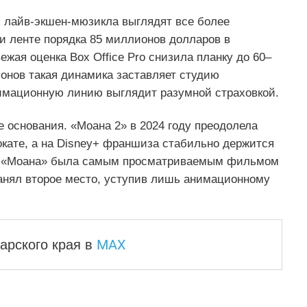
я лайв‑экшен‑мюзикла выглядят все более
 ленте порядка 85 миллионов долларов в
жая оценка Box Office Pro снизила планку до 60–
онов такая динамика заставляет студию
имационную линию выглядит разумной страховкой.
 основания. «Моана 2» в 2024 году преодолела
окате, а на Disney+ франшиза стабильно держится
вая «Моана» была самым просматриваемым фильмом
 занял второе место, уступив лишь анимационному
MAX
арского края
в