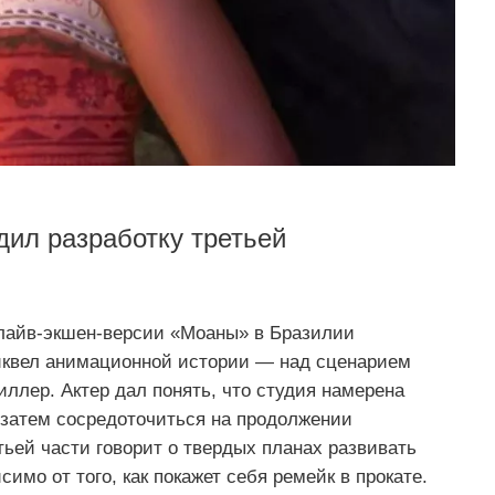
ил разработку третьей
 лайв‑экшен‑версии «Моаны» в Бразилии
риквел анимационной истории — над сценарием
ллер. Актер дал понять, что студия намерена
 затем сосредоточиться на продолжении
тьей части говорит о твердых планах развивать
о от того, как покажет себя ремейк в прокате.