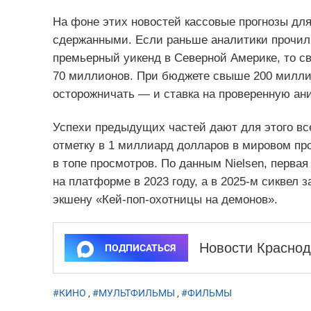
На фоне этих новостей кассовые прогнозы дл
сдержанными. Если раньше аналитики прочили
премьерный уикенд в Северной Америке, то све
70 миллионов. При бюджете свыше 200 милли
осторожничать — и ставка на проверенную ан
Успехи предыдущих частей дают для этого все
отметку в 1 миллиард долларов в мировом пр
в топе просмотров. По данным Nielsen, пер
на платформе в 2023 году, а в 2025‑м сиквел
экшену «Кей‑поп‑охотницы на демонов».
Новости Краснод
ПОДПИСАТЬСЯ
#КИНО
,
#МУЛЬТФИЛЬМЫ
,
#ФИЛЬМЫ