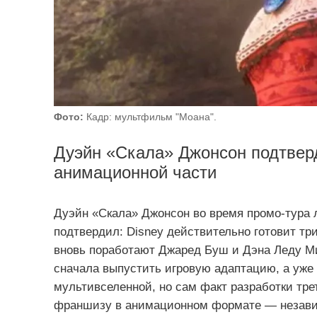
Фото:
Кадр: мультфильм "Моана".
Дуэйн «Скала» Джонсон подтверд
анимационной части
Дуэйн «Скала» Джонсон во время промо‑тура
подтвердил: Disney действительно готовит т
вновь поработают Джаред Буш и Дэна Леду Ми
сначала выпустить игровую адаптацию, а уже
мультивселенной, но сам факт разработки тре
франшизу в анимационном формате — независим