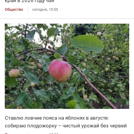
край в 2026 году чая
Общество
сегодня, 15:55
Ставлю ловчие пояса на яблонях в августе:
собираю плодожорку – чистый урожай без червей