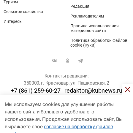
Туризм
Редакция
Сельское хозяйство
Рекламодателям
Интересы
Правила использования
материалов сайта
Политика обработки файлов
cookie (Куки)
Контакты редакции:
350000, г. Краснодар, ул. Пашковская, 2
+7 (861) 259-60-27
redaktor@kubnews.ru
Мы используем cookies для улучшения работы
Для пользователей старше 16 лет
нашего сайта и большего удобства его
использования. Продолжая использовать сайт, Вы
© Кубанские Новости, 2017
Сетевое издание «kubnews» зарегистрировано Федеральной
выражаете своё
согласие на обработку файлов
службой по надзору в сфере связи, информационных технологий