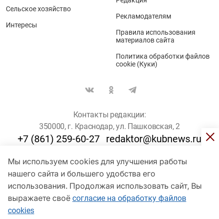
Редакция
Сельское хозяйство
Рекламодателям
Интересы
Правила использования
материалов сайта
Политика обработки файлов
cookie (Куки)
Контакты редакции:
350000, г. Краснодар, ул. Пашковская, 2
+7 (861) 259-60-27
redaktor@kubnews.ru
Мы используем cookies для улучшения работы
Для пользователей старше 16 лет
нашего сайта и большего удобства его
использования. Продолжая использовать сайт, Вы
© Кубанские Новости, 2017
Сетевое издание «kubnews» зарегистрировано Федеральной
выражаете своё
согласие на обработку файлов
службой по надзору в сфере связи, информационных технологий
cookies
и массовых коммуникаций (Роскомнадзор). Регистрационный