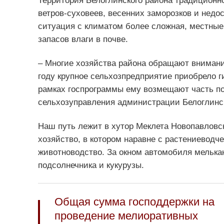
Территория Белоглинского района традиционно
ветров-суховеев, весенних заморозков и недос
ситуация с климатом более сложная, местные
запасов влаги в почве.
– Многие хозяйства района обращают внимани
году крупное сельхозпредприятие приобрело г
рамках госпрограммы ему возмещают часть пон
сельхозуправления администрации Белоглинс
Наш путь лежит в хутор Меклета Новопавловск
хозяйство, в котором наравне с растениеводч
животноводство. За окном автомобиля мелька
подсолнечника и кукурузы.
Общая сумма господдержки на
проведение мелиоративных