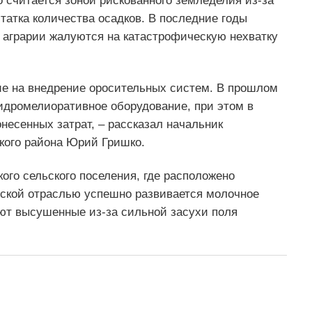
 считается зоной рискованного земледелия из-за
татка количества осадков. В последние годы
 аграрии жалуются на катастрофическую нехватку
е на внедрение оросительных систем. В прошлом
идромелиоративное оборудование, при этом в
есенных затрат, – рассказал начальник
кого района Юрий Гришко.
ого сельского поселения, где расположено
еской отраслью успешно развивается молочное
ют высушенные из-за сильной засухи поля