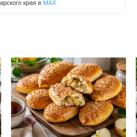
MAX
арского края
в