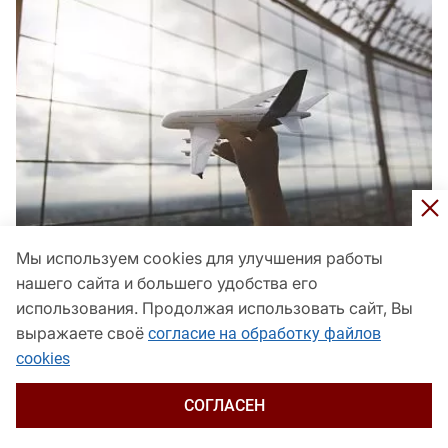
Мы используем cookies для улучшения работы
Росавиация ограничила работу аэропорта
нашего сайта и большего удобства его
Краснодара
использования. Продолжая использовать сайт, Вы
выражаете своё
согласие на обработку файлов
Общество
сегодня, 12:38
cookies
СОГЛАСЕН