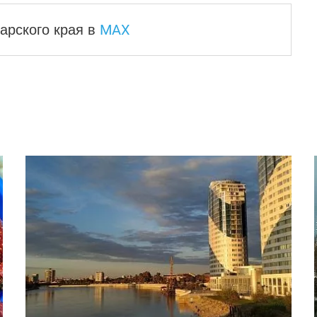
MAX
арского края
в