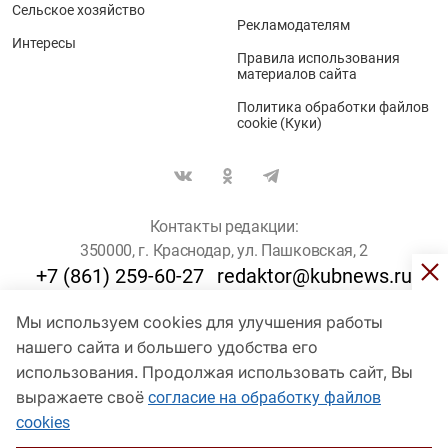
Сельское хозяйство
Рекламодателям
Интересы
Правила использования
материалов сайта
Политика обработки файлов
cookie (Куки)
Контакты редакции:
350000, г. Краснодар, ул. Пашковская, 2
+7 (861) 259-60-27
redaktor@kubnews.ru
Мы используем cookies для улучшения работы
Для пользователей старше 16 лет
нашего сайта и большего удобства его
использования. Продолжая использовать сайт, Вы
© Кубанские Новости, 2017
Сетевое издание «kubnews» зарегистрировано Федеральной
выражаете своё
согласие на обработку файлов
службой по надзору в сфере связи, информационных технологий
cookies
и массовых коммуникаций (Роскомнадзор). Регистрационный
номер Эл № ФС 77 - 78802 от 30 июля 2020 года. Учредитель -