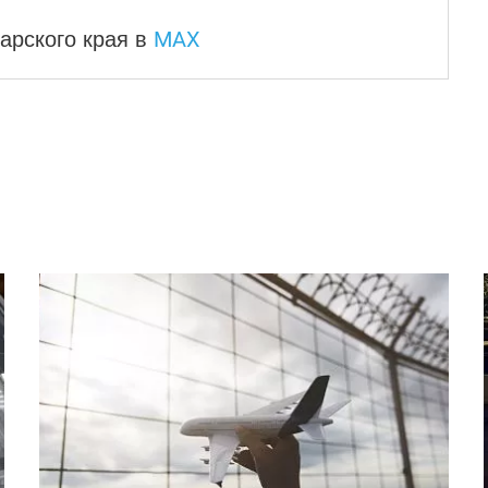
MAX
арского края
в