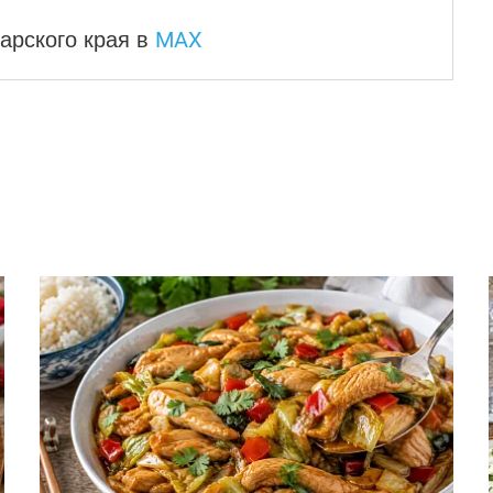
MAX
арского края
в